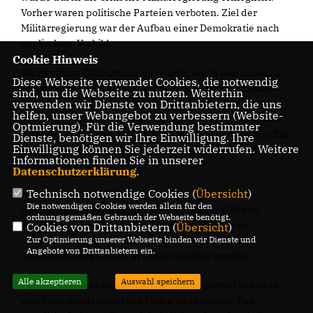
Vorher waren politische Parteien verboten. Ziel der
Militärregierung war der Aufbau einer Demokratie nach
englischem Vorbild.
Cookie Hinweis
Die Beelener CDU-Ortsunion wurde, wie in den anderen
Diese Webseite verwendet Cookies, die notwendig
umliegenden Gemeinden auch, in den Wochen nach der
sind, um die Webseite zu nutzen. Weiterhin
Gründung des CDU-Kreisverbandes Warendorf am 10.
verwenden wir Dienste von Drittanbietern, die uns
helfen, unser Webangebot zu verbessern (Website-
Februar 1946 ins Leben gerufen. Georg Temme und Paul
Optmierung). Für die Verwendung bestimmter
Wemhoff aus Warendorf bereiteten die Gründung vor. Ein
Dienste, benötigen wir Ihre Einwilligung. Ihre
Einwilligung können Sie jederzeit widerrufen. Weitere
genaues Gründungsdatum lässt sich leider nicht mehr
Informationen finden Sie in unserer
rekonstruieren.
Datenschutzerklärung
.
Technisch notwendige Cookies (
Übersicht
)
Als erster von der Militärregierung eingesetzter
Die notwendigen Cookies werden allein für den
Nachkriegsbürgermeister in Beelen wirkte Wilhelm
ordnungsgemäßen Gebrauch der Webseite benötigt.
Beuckmann. Von Anfang an bekannte er sich zur
Cookies von Drittanbietern (
Übersicht
)
Christdemokratie. Er darf mit Recht zu den
Zur Optimierung unserer Webseite binden wir Dienste und
Angebote von Drittanbietern ein.
Gründungsmitgliedern in Beelen gezählt werden.
Alle akzeptieren
Auswahl speichern
Ziel der CDU war es, alle christlich orientierten Kräfte in
einer überkonfessionellen Union zu sammeln. Das