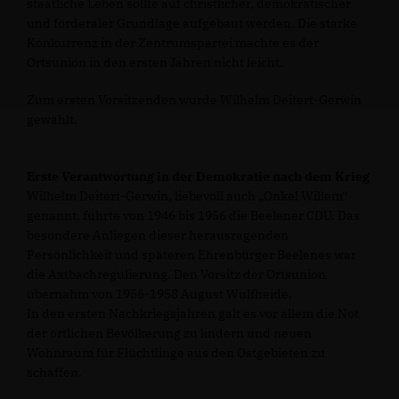
staatliche Leben sollte auf christlicher, demokratischer
und förderaler Grundlage aufgebaut werden. Die starke
Konkurrenz in der Zentrumspartei machte es der
Ortsunion in den ersten Jahren nicht leicht.
Zum ersten Vorsitzenden wurde Wilhelm Deitert-Gerwin
gewählt.
Erste Verantwortung in der Demokratie nach dem Krieg
Wilhelm Deitert-Gerwin, liebevoll auch „Onkel Willem“
genannt, führte von 1946 bis 1956 die Beelener CDU. Das
besondere Anliegen dieser herausragenden
Persönlichkeit und späteren Ehrenbürger Beelenes war
die Axtbachregulierung. Den Vorsitz der Ortsunion
übernahm von 1956-1958 August Wulfheide.
In den ersten Nachkriegsjahren galt es vor allem die Not
der örtlichen Bevölkerung zu lindern und neuen
Wohnraum für Flüchtlinge aus den Ostgebieten zu
schaffen.