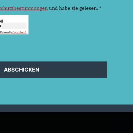
schutzbestimmungen
und habe sie gelesen.
*
ng
n
Friendly
Captcha ⇗
ABSCHICKEN