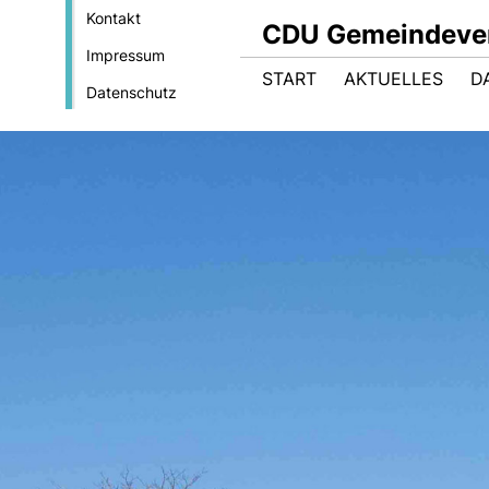
Kontakt
CDU Gemeindeve
Impressum
START
AKTUELLES
D
Datenschutz