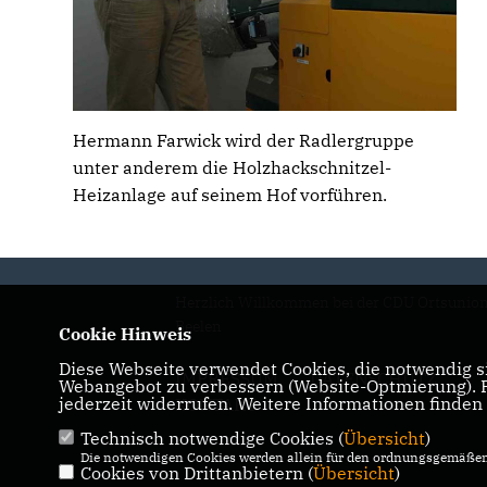
Hermann Farwick wird der Radlergruppe
unter anderem die Holzhackschnitzel-
Heizanlage auf seinem Hof vorführen.
Herzlich Willkommen bei der CDU Ortsunio
Beelen
Cookie Hinweis
Diese Webseite verwendet Cookies, die notwendig si
IMPRESSUM
DATENSCHUTZ
Webangebot zu verbessern (Website-Optmierung). Fü
jederzeit widerrufen. Weitere Informationen finden
KONTAKT
Technisch notwendige Cookies (
Übersicht
)
Die notwendigen Cookies werden allein für den ordnungsgemäßen 
Cookies von Drittanbietern (
Übersicht
)