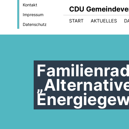
Kontakt
CDU Gemeindeve
Impressum
START
AKTUELLES
D
Datenschutz
Familienra
Alternativ
Energiegew