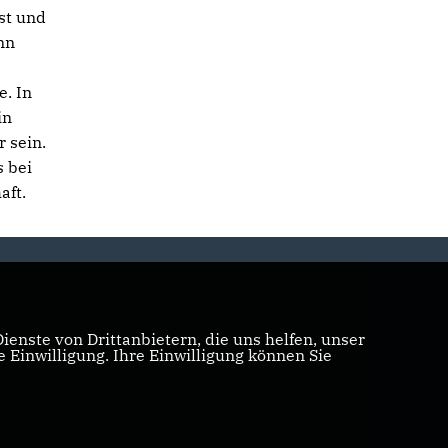
st und
nn
e. In
in
 sein.
s bei
aft.
enste von Drittanbietern, die uns helfen, unser
Einwilligung. Ihre Einwilligung können Sie