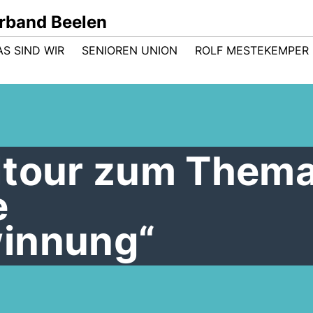
rband Beelen
AS SIND WIR
SENIOREN UNION
ROLF MESTEKEMPER
dtour zum Them
e
innung“