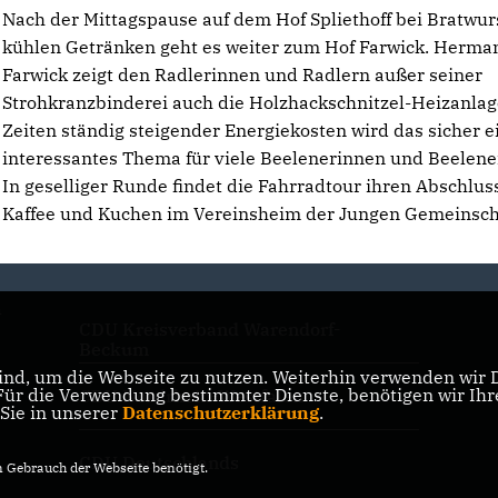
Nach der Mittagspause auf dem Hof Spliethoff bei Bratwur
kühlen Getränken geht es weiter zum Hof Farwick. Herma
Farwick zeigt den Radlerinnen und Radlern außer seiner
Strohkranzbinderei auch die Holzhackschnitzel-Heizanlag
Zeiten ständig steigender Energiekosten wird das sicher e
interessantes Thema für viele Beelenerinnen und Beelener
In geselliger Runde findet die Fahrradtour ihren Abschlus
Kaffee und Kuchen im Vereinsheim der Jungen Gemeinsch
n
CDU Kreisverband Warendorf-
Beckum
nd, um die Webseite zu nutzen. Weiterhin verwenden wir Di
r die Verwendung bestimmter Dienste, benötigen wir Ihre 
CDU Nordrhein-Westfalen
 Sie in unserer
Datenschutzerklärung
.
CDU Deutschlands
Gebrauch der Webseite benötigt.