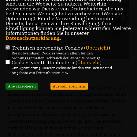
sind, um die Webseite zu nutzen. Weiterhin
verwenden wir Dienste von Drittanbietern, die uns
helfen, unser Webangebot zu verbessern (Website-
Optmierung). Für die Verwendung bestimmter
Dienste, benötigen wir Ihre Einwilligung. Ihre
Einwilligung können Sie jederzeit widerrufen. Weitere
Informationen finden Sie in unserer
Datenschutzerklärung
.
Technisch notwendige Cookies (
Übersicht
)
Die notwendigen Cookies werden allein für den
ordnungsgemäßen Gebrauch der Webseite benötigt.
Cookies von Drittanbietern (
Übersicht
)
Die Radler unterwegs nach Warendorf
Zur Optimierung unserer Webseite binden wir Dienste und
Angebote von Drittanbietern ein.
Alle akzeptieren
Auswahl speichern
Dort wurde man von Frau Angelika Sturm empfangen, die
im Rahmen einer ausführlichen Führung unter dem Motto
Von preußischen Tugenden und Beamten auf vier Beinen“
näheren Einblick in das Nordrhein-Westfälische
Landgestüt, das 1826 durch die damalige Preußische
Gestütsverwaltung gegründet wurde, gab. Heute stehen
etwa 160 Hengste in den denkmal-geschützten
Stallanalgen. Neben Warmblütern findet man hier auch